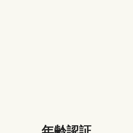
【完全保存版】FANZAのダウンロード方法！できない時の原因
と解決法も解説
YOUJINKIN
/ 2023-06-08
【2022年】ファンタジー映画のおすすめ人気ランキング16選
年齢認証