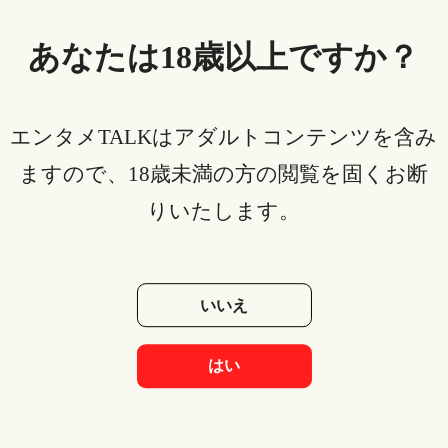
ある事件をきっかけにスーパーヒーロー制度が廃止に
あなたは18歳以上ですか？
なってしまいました。本作では一般的なヒーローの概
念を覆す描写がたくさん出てきます。それは、監督が
スーパーヒーローにも痛みがあることを教えたかった
エンタメTALKはアダルトコンテンツを含み
からだそうです。ヒーローも痛みを感じるし、怖いと
きもある。パワー以外は普通の人間だということを教
ますので、18歳未満の方の閲覧を固くお断
えてくれます。
りいたします。
YouTubeでアニメ映画をレンタル
する方法
いいえ
はい
まずレンタルしたい映画を選んで「購入またはレンタ
ル」をタップしましょう。