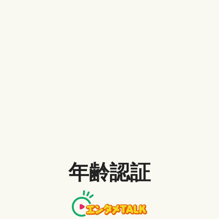
ヒーローズ：ライジング
週刊少年ジャンプで連載されている『僕のヒーローア
カデミア』本作はヒーロアカデミアの劇場版2弾目であ
り、漫画やアニメとは離れた完全番外編。王道ヒーロ
ーバトルの爽快感と感動は誰が見ても楽しめる作品に
なっているでしょう。特に終盤のバトルでデクとバク
ゴーが協力するシーンは必見！衝撃の展開になってい
ます。
年齢認証
Mr.インクレディブル
スーパーヒーローとして活動していた家族でしたが、