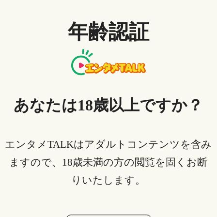
・PS4
年齢認証
・Air Stick
・chrome cast
・FireTV Stick
・Android TV
・Apple TV
・Blu-rayレコーダー
あなたは18歳以上ですか？
・J:COM LINK
・Panasonic セットトップボックス
・KDDI（au）セットトップボックス
エンタメTALKはアダルトコンテンツを含み
・AQUOS ココロビジョンプレーヤー
ますので、18歳未満の方の閲覧を固くお断
・テクニカラー セットトップボックス
りいたします。
・PIXELA 4K スマートチューナー／PIXELA Smart Box