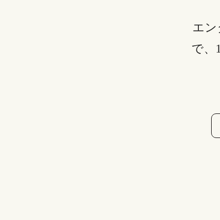
エン
で、
DMMを退会・解約する際の注意点をまとめ
るので、見落とさないようにしましょう。
❶、DMMアカウントを削除するとDMMの