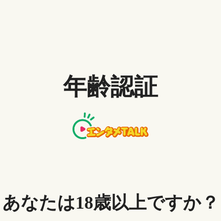
な魅力ですが、解約・退会を考える人もいるでしょ
する方法は簡単ですが、DMMの解約は月額サービス
）によって、手続きの仕方が異なるため注意が必要で
年齢認証
、それぞれの操作手順を詳しく解説しているので、
の契約を終了する前にチェックしておきたい注意点
います。最後まで読めば、DMMの退会・解約をス
に知っておくべき注意点
あなたは18歳以上ですか？