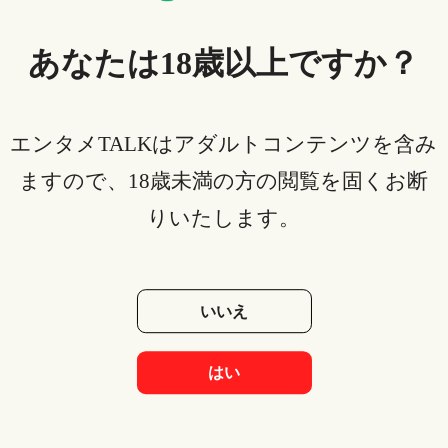
あなたは18歳以上ですか？
エンタメTALKはアダルトコンテンツを含み
USHIN
/ 2021-12-08
ますので、18歳未満の方の閲覧を固くお断
映画『整形水』あらすじ・ネタバレ・声優に原作まで！迫り来る
狂気がヤバい韓国発サイコホラー
りいたします。
<
2
3
4
5
7
>
いいえ
はい