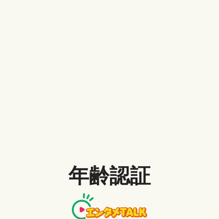
MELODY
/ 2022-06-07
【最新情報】大人気&新キャラクター勢揃ったドラゴンボール
超 スーパーヒーロー！
USHIN
/ 2021-12-08
年齢認証
『劇場版呪術廻戦0』は2021年12月24日公開！愛と呪いに満ちた
物語の社会旋風が止まらない！