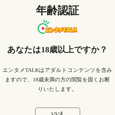
「竜とそばかすの姫」を見た人
年齢認証
の評価・感想は？
竜とそばかすの姫を見た人の多くが「素晴らしい映像
美だった」「映画館の大きなスクリーンで見て大正解
あなたは18歳以上ですか？
だった」とコメントしています。また、一部ではマイ
ナスの口コミ・評判も出ているものの中には「映画は
説明されない部分があった方が面白いし、小説が好き
エンタメTALKはアダルトコンテンツを含み
な人は満足できると思う」という感想も。一部突飛な
ますので、18歳未満の方の閲覧を固くお断
ストーリー展開に戸惑う人がいるようですが、総合的
りいたします。
にみると面白かったと感じる人が多いようです。映像
美に関しては満場一致で圧倒的美しさのようですね！
いいえ