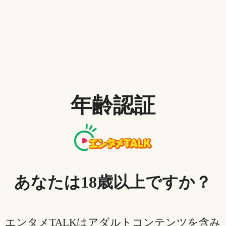
もちろん広告ブロックは悪質な広告から守ってくれる
便利なツールです。
動画の視聴が終わったら再度オンにするのを忘れない
ようにしましょう。
「AdBlock」であれば拡張機能の設定画面で、
年齢認証
「280blocker」などのアプリであれば、アプリ内の設定
画面でオン・オフの切り替えができます。
4. サイトが使えなくなったとき
のために「ダウンロード」がお
あなたは18歳以上ですか？
すすめ
エンタメTALKはアダルトコンテンツを含み