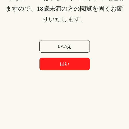
ますので、18歳未満の方の閲覧を固くお断
ShareVideosに限らず、お気に入りのサイトが急に使え
りいたします。
なくなるのはよくあるお話。ですので、お気に入りの
動画があれば事前にダウンロードしておくのがおすす
めです。動画を手元に残しておけば、サイトが使えな
くなったときでも安心できるでしょう。
いいえ
ShareVideosは元々ダウンロード機能があったのです
はい
が、近年はなくなってしまいました。
しかし「
StreamFab オールインワン
」というツールを使
えば、スムーズにダウンロードできるようになりま
す。
4.1 StreamFabオールインワンについ
て