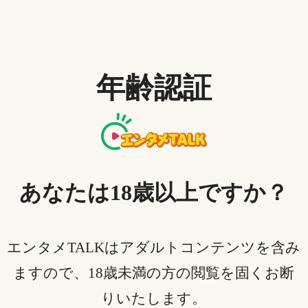
るアプリなので、動画をAvgleからダウンロードするこ
とができます。完全無料のツールです。使い方も非常
に簡単です。
年齢認証
使い方：
1. Google PlayからLj Video Downloaderを検索してスマ
ホンにインストール
2. アプリを起動し、使用説明をスキップし、Avgle動
あなたは18歳以上ですか？
画のURLを入力して「Extract」
3. すると、動画ページが開くので、そこで再生を始
めてくだい。
エンタメTALKはアダルトコンテンツを含み
4. そして動画が成功に検出され、Avgleダウンロード
ますので、18歳未満の方の閲覧を固くお断
が始まります。
りいたします。