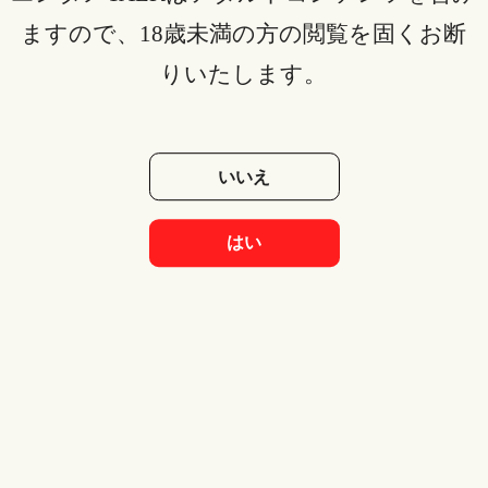
ますので、18歳未満の方の閲覧を固くお断
注目記事
りいたします。
【無料・安全】Amazonプライムビデオダウンロード方法（ア
プリ・ソフト・オンラインサイト）と注意点を徹底解説
いいえ
myfansはこれから絶対に流行るプライベートSNS！ダウンロー
ド方法も公開！
はい
【無料】ディズニー動画ダウンロード方法おすすめ｜ディズニ
ー+から映画を保存してオフラインで視聴しよう
SwitchでHuluは見れません！その理由と今後の動向を予想して
裏技まで紹介します
について
お問い合わせ