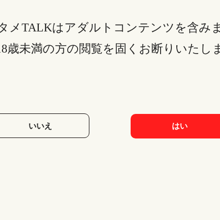
タメTALKはアダルトコンテンツを含み
18歳未満の方の閲覧を固くお断りいたし
いいえ
はい
動画コンテナ&動画再生の使い方
ホ（iPhone）から行います。直感的な操作で、初