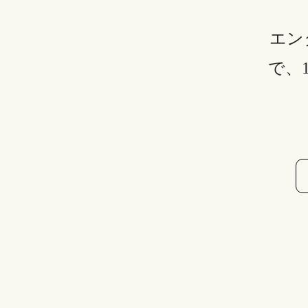
エン
で、
初心者でも安心して使える！
動画コンテナ&動画再生のダウンロードはスマ