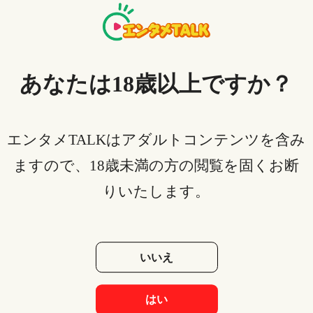
界独占先行配信を開始するので、全シーズンの動画を
フルで無料視聴するためには、動画配信サービス
Netflixを利用するのがオススメです。しかも、Netflixで
はドラマ「金魚妻」の全シーズンを日本語字幕対応で
あなたは18歳以上ですか？
見放題で配信しています。
Netflix配信の「金魚妻」動画をダウンロードして制限
エンタメTALKはアダルトコンテンツを含み
なしでオフライン環境で再生したい方は、今最も人気
のあるソフトウェアStreamFab
Netflix ダウンローダー
が
ますので、18歳未満の方の閲覧を固くお断
おすすめです。
りいたします。
StreamFab Netflix ダウンローダーは、業界一のNetflix動
画ダウンロードソフトとして、先進的な技術を導入す
るので、Netflixから最大1080ｐ品質と5.1chサラウンド
いいえ
の動画をダウンロードしてMP4形式として保存できま
す。しかも、ダウンロードしたコンテンツはDRMな
はい
し、オフライン環境でもPC・iPhone・Android端末でも