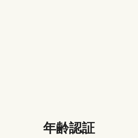
「これ、私かも」と共感できる可能性があり、興味を
引きます。
❺、不倫の全ては悪ではないということです。不倫は
なかったのに夫婦は離婚してしまう可能性が高いで
す。ある場合、不倫は離婚危機を乗り越えるための手
段になります。
❻、刺激的な画面が多くて、話題性も抜群ですが、マ
ンガの原作と違う所が多すぎて内容は安っぽいです。
Netflixドラマ「金魚妻」をオフラ
インで再生する方法おすすめ
年齢認証
Netflixは、ドラマ「金魚妻」を2月14日（月）より全世