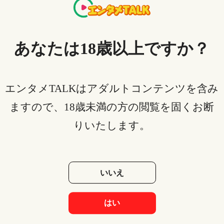
アマゾンプライムの4Kビデオを鑑賞したい方は、使用
されるデバイスとテレビの両方が4K対応できるかをま
ずチェックしてください。
あなたは18歳以上ですか？
例え動画は4K対応の動画であっても、もしデバイスと
テレビのどちらが4K対応できない場合、4K動画を視聴
するのも無料ですので、ご注意ください。
エンタメTALKはアダルトコンテンツを含み
ますので、18歳未満の方の閲覧を固くお断
テレビにHDMI端子が必要不可欠
りいたします。
前文に紹介した全てのデバイスは、テレビのHDMI端
子に接続しなければなりません。
いいえ
HDMI端子の位置を探すには、テレビの側面と裏側に
「HDMI入力」というところがあるかどうかを確認し
て下さい。そこはHDMI端子の位置です。デバイスを
はい
手に入れる前にもご自宅のテレビをチェックする必要