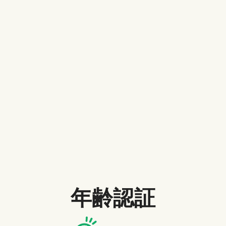
Microsoft Xbox One
ゲーム機
Sony PlayStation 3
Sony PlayStation 4
パナソニック
ＬＧ
ブルーレイプレイヤー
Samsung
Sony
アマゾンプライムビデオをテレ
ビで見るための注意点
テレビとデバイスの両方が「4K対応」でなければ4K動
年齢認証
画を見ることはできません。