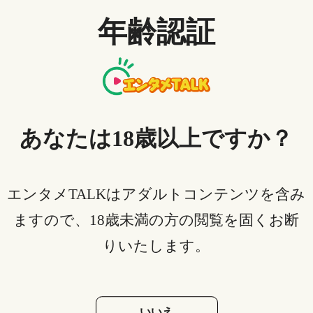
セキュリティソフトの設定によってはダウンロードに
年齢認証
制限がかかってしまう可能性があります。だからとい
って、セキュリティソフトの設定を全て試すわけには
いきませんから、一旦機能を停止してダウンロードし
てみましょう。もしもその状態でダウンロードできた
場合、改めて1つずつ検証していくのがおすすめです。
あなたは18歳以上ですか？
3.2 キャッシュが溜まって動作が不安
定になっている
エンタメTALKはアダルトコンテンツを含み
PCやスマホを利用していると、キャッシュと呼ばれる
ますので、18歳未満の方の閲覧を固くお断
一時的なWebページデータが保存されていきます。キ
ャッシュがあるため「戻る」ボタン1つで前のページに
りいたします。
戻れるのですが、長時間利用していると、その分キャ
ッシュが保存されていくわけです。すると、PCやスマ
ホの動作が遅くなってrakutenTVダウンロードできない
いいえ