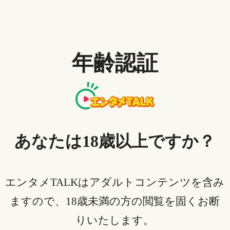
ストア止まるときは、そもそも通信速度の問題かもし
れないので、画質を落してみましょう。
OSとブラウザをアップデートする
自身のパソコンのOSやブラウザ環境を確認して、対応
年齢認証
していなければアップデートしましょう。対応してい
ない環境ではそもそも再生できません。
ポップアップブロックを解除する
dアニメストア再生できないときはポップアップブロッ
あなたは18歳以上ですか？
クを解除してみましょう。
ポップアップブロックはセキュリティのことで、画面
上に別のウィンドウ（ポップアップ）が開くのを防い
エンタメTALKはアダルトコンテンツを含み
でいます。
ますので、18歳未満の方の閲覧を固くお断
ただし、ポップアップブロックされていると、動画を
りいたします。
再生できない場合も…。例えばchromeの場合「設定」