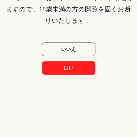
ますので、18歳未満の方の閲覧を固くお断
りいたします。
上映日
2019年09月06日
いいえ
製作国
日本
はい
上映時間
90分
ジャンル：
アニメ
スコア
4.1
監督
藤田春香