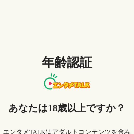
と恥ずかしくなったけど、後半のSFアクション、サス
ペンス感が良かった！最後の締めもスパッと終わって
くれて好きー#アニメ#SF#ファンタジー
ヴァイオレット・エヴァーガー
デン 外伝 - 永遠と自動手記人形 -
年齢認証
（2019年製作の映画）
あなたは18歳以上ですか？
エンタメTALKはアダルトコンテンツを含み